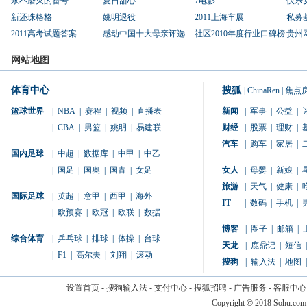
永不磨灭的番号
夏日甜心
7电影
快乐
新还珠格格
姚明退役
2011上海车展
私募
2011高考试题答案
感动中国十大母亲评选
社区2010年度行业口碑榜
贵州
网站地图
体育中心
搜狐
|
ChinaRen
|
焦点
篮球世界
|
NBA
|
赛程
|
视频
|
直播表
新闻
|
军事
|
公益
|
|
CBA
|
男篮
|
姚明
|
易建联
财经
|
股票
|
理财
|
汽车
|
购车
|
家居
|
国内足球
|
中超
|
数据库
|
中甲
|
中乙
|
国足
|
国奥
|
国青
|
女足
女人
|
母婴
|
新娘
|
旅游
|
天气
|
健康
|
国际足球
|
英超
|
意甲
|
西甲
|
海外
IT
|
数码
|
手机
|
|
欧预赛
|
欧冠
|
欧联
|
数据
博客
|
圈子
|
邮箱
|
综合体育
|
乒乓球
|
排球
|
体操
|
台球
天龙
|
鹿鼎记
|
短信
|
|
F1
|
高尔夫
|
刘翔
|
滚动
搜狗
|
输入法
|
地图
|
设置首页
-
搜狗输入法
-
支付中心
-
搜狐招聘
-
广告服务
-
客服中心
Copyright
©
2018 Sohu.com