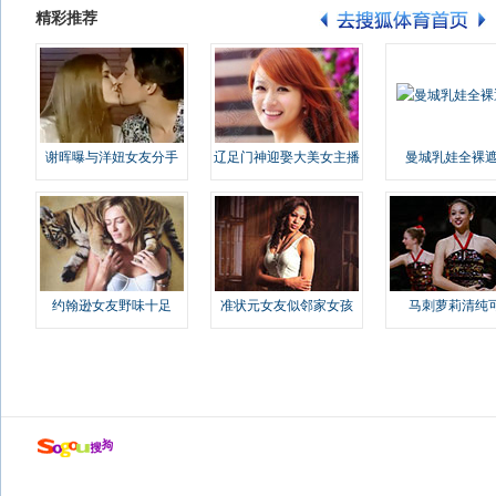
精彩推荐
谢晖曝与洋妞女友分手
辽足门神迎娶大美女主播
曼城乳娃全裸遮
约翰逊女友野味十足
准状元女友似邻家女孩
马刺萝莉清纯