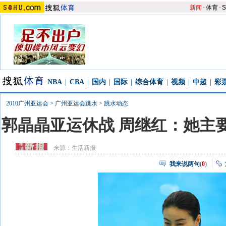
新闻
-
体育
-
S
NBA
|
CBA
|
国内
|
国际
|
综合体育
|
视频
|
中超
|
彩
2010广州亚运会
>
广州亚运会跳水
>
跳水动态
郭晶晶亚运休战 周继红：她主要
来源：
生活新报
我来说两句
(
0
)