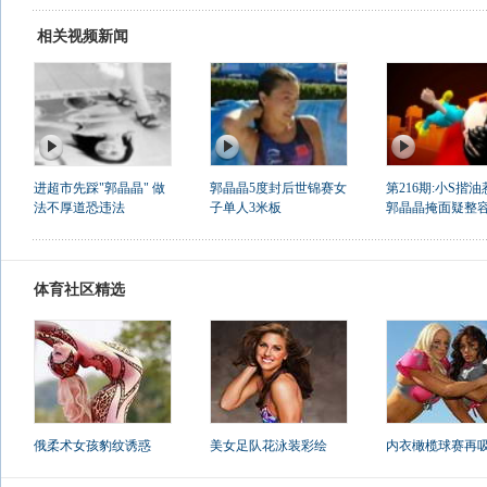
相关视频新闻
进超市先踩"郭晶晶" 做
郭晶晶5度封后世锦赛女
第216期:小S揩
法不厚道恐违法
子单人3米板
郭晶晶掩面疑整
体育社区精选
俄柔术女孩豹纹诱惑
美女足队花泳装彩绘
内衣橄榄球赛再