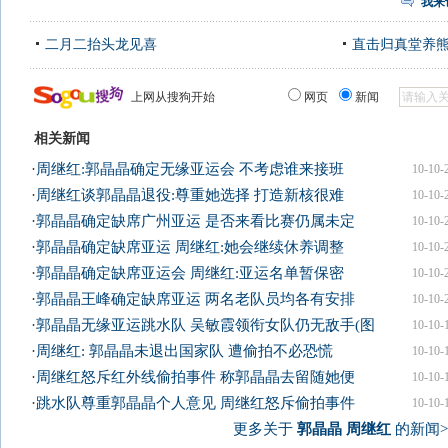
我来
二月二抬头龙见喜
直击归真堂养
上网从搜狗开始
网页
新闻
相关新闻
·
周继红:郭晶晶确定无缘亚运会 不考虑谁来接班
10-10-
·
周继红谈郭晶晶退役:尊重她选择 打造新核很难
10-10-
·
郭晶晶确定缺席广州亚运 是否来看比赛仍属未定
10-10-
·
郭晶晶确定缺席亚运 周继红:她会继续休养调整
10-10-
·
郭晶晶确定缺席亚运会 周继红:亚运名单暂保密
10-10-
·
郭晶晶王峰确定缺席亚运 两名老队员均各有安排
10-10-
·
郭晶晶无缘亚运跳水队 吴敏霞领衔女队仍无敌手(图
10-10-
·
周继红: 郭晶晶未退出国家队 遭偷拍不必恐慌
10-10-
·
周继红怒斥红外线偷拍事件 称郭晶晶去留随她便
10-10-
·
跳水队尊重郭晶晶个人意见 周继红怒斥偷拍事件
10-10-
更多关于
郭晶晶 周继红
的新闻>