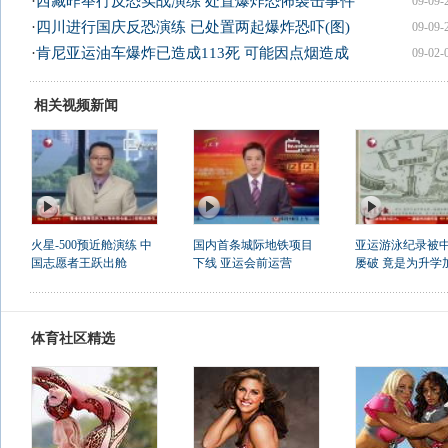
·
西藏昨举行反恐实战演练 处置爆炸恐怖袭击事件
09-09-
·
四川进行国庆反恐演练 已处置两起爆炸恐吓(图)
09-09-
·
肯尼亚运油车爆炸已造成113死 可能因点烟造成
09-02-
相关视频新闻
火星-500预近舱演练 中
国内首条城际地铁项目
亚运游泳纪录被
国志愿者王跃出舱
下线 亚运会前运营
屡破 竟是为升学
体育社区精选