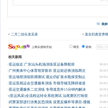
我来
二月二抬头龙见喜
直击归真堂养
上网从搜狗开始
网页
新闻
相关新闻
·
亚运临近 广东汕头机场演练亚运备降航班
10-10-
·
广州奥体中心体育馆穿新衣 亚运前还将演练两次
10-10-
·
亚运场馆演练联调测试 观众仍矿泉水瓶保安制止
10-10-
·
亚运亚残运会交通服务演练 市领导铺无障碍坡道
10-10-
·
亚运交通服务二次演练 专用道意外15分钟内解决
10-10-
·
(亚运风采)全流程运转全系统测试 汕尾赛区打响亚
10-10-
·
武警某部进行涉奥反恐演练 设置反爆炸等课目-搜狐
10-06-