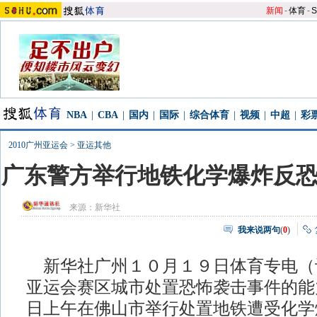
新闻
-
体育
-
S
NBA
|
CBA
|
国内
|
国际
|
综合体育
|
视频
|
中超
|
彩
2010广州亚运会
>
亚运其他
广东警方举行地铁化学爆炸反
来源：
新华社
我来说两句
(
0
)
新华社广州１０月１９日体育专电（
亚运会赛区城市处置恐怖袭击事件的能
日上午在佛山市举行处置地铁遭受化学