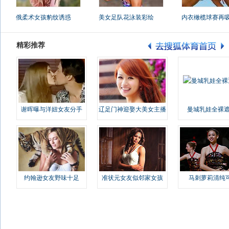
俄柔术女孩豹纹诱惑
美女足队花泳装彩绘
内衣橄榄球赛再
精彩推荐
谢晖曝与洋妞女友分手
辽足门神迎娶大美女主播
曼城乳娃全裸遮
约翰逊女友野味十足
准状元女友似邻家女孩
马刺萝莉清纯