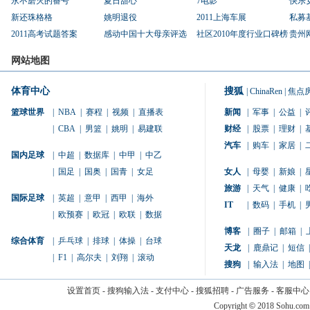
永不磨灭的番号
夏日甜心
7电影
快乐
新还珠格格
姚明退役
2011上海车展
私募
2011高考试题答案
感动中国十大母亲评选
社区2010年度行业口碑榜
贵州
网站地图
体育中心
搜狐
|
ChinaRen
|
焦点
篮球世界
|
NBA
|
赛程
|
视频
|
直播表
新闻
|
军事
|
公益
|
|
CBA
|
男篮
|
姚明
|
易建联
财经
|
股票
|
理财
|
汽车
|
购车
|
家居
|
国内足球
|
中超
|
数据库
|
中甲
|
中乙
|
国足
|
国奥
|
国青
|
女足
女人
|
母婴
|
新娘
|
旅游
|
天气
|
健康
|
国际足球
|
英超
|
意甲
|
西甲
|
海外
IT
|
数码
|
手机
|
|
欧预赛
|
欧冠
|
欧联
|
数据
博客
|
圈子
|
邮箱
|
综合体育
|
乒乓球
|
排球
|
体操
|
台球
天龙
|
鹿鼎记
|
短信
|
|
F1
|
高尔夫
|
刘翔
|
滚动
搜狗
|
输入法
|
地图
|
设置首页
-
搜狗输入法
-
支付中心
-
搜狐招聘
-
广告服务
-
客服中心
Copyright
©
2018 Sohu.com